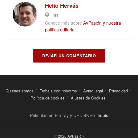
Helio Hervás
Conoce más sobre
AVPasión y nuestra
política editorial.
DEJAR UN COMENTARIO
Quiénes somos
Trabaja con nosotros
Aviso legal
Privacidad
Política de cookies
Ajustes de Cookies
Películas en Blu-ray y UHD 4K en
mubis
© 2026
AVPasión