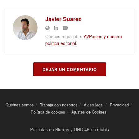
Javier Suarez
Conoce más sobre
AVPasión y nuestra
política editorial.
DEJAR UN COMENTARIO
Quiénes somos
Trabaja con nosotros
Aviso legal
Privacidad
Política de cookies
Ajustes de Cookies
Películas en Blu-ray y UHD 4K en
mubis