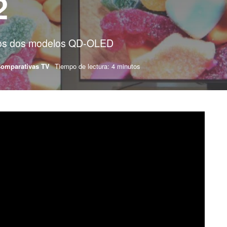
2
stos dos modelos QD-OLED
omparativas TV
Tiempo de lectura: 4 minutos