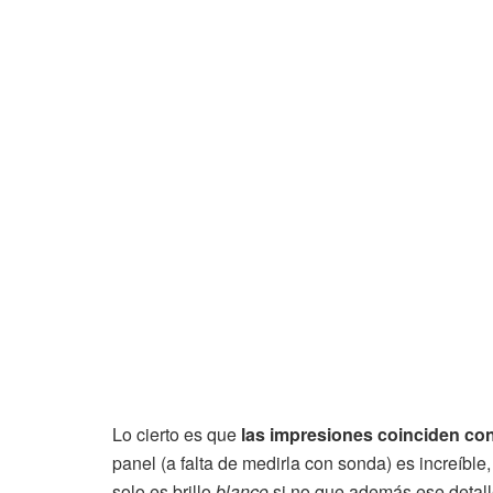
Lo cierto es que
las impresiones coinciden con
panel (a falta de medirla con sonda) es increíble
solo es brillo
blanco
si no que además ese detall