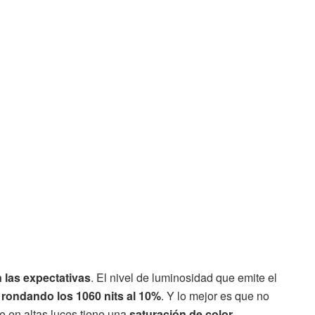
 las expectativas
. El nivel de luminosidad que emite el
,
rondando los 1060 nits al 10%
. Y lo mejor es que no
e en altas luces tiene una
saturación de color