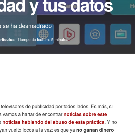
idad y tus datos
os se ha desmadrado
rtículos
Tiempo de lectura: 5 minutos
levisores de publicidad por todos lados. Es más, si
 vamos a hartar de encontrar
noticias sobre este
o
noticias hablando del abuso de esta práctica
. Y no
yan vuelto locos a la vez: es que ya
no ganan dinero