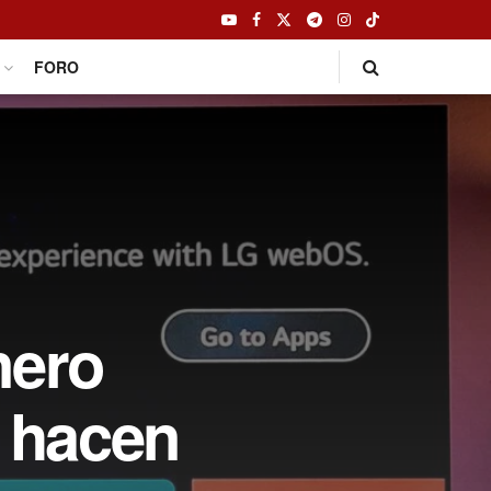
FORO
nero
o hacen