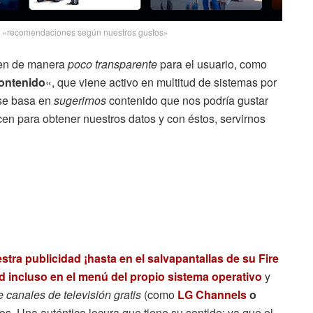
n «recomendaciones según nuestros gustos»
cen de manera
poco transparente
para el usuario, como
ontenido
«, que viene activo en multitud de sistemas por
 se basa en
sugerirnos
contenido que nos podría gustar
en para obtener nuestros datos y con éstos, servirnos
ra publicidad ¡hasta en el salvapantallas de su Fire
 incluso en el menú del propio sistema operativo
y
 canales de televisión gratis
(como
LG Channels
o
os. Una auténtica locura que tiene su sentido; ya que el