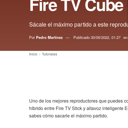
Fire TV Cube
Sácale el máximo partido a este reprod
Por
Pedro Martínez
Publicado
30/05/2022, 01:27
en
Inicio
Tutoriales
Uno de los mejores reproductores que puedes c
híbrido entre Fire TV Stick y altavoz inteligente
sabes cómo sacarle el máximo partido.