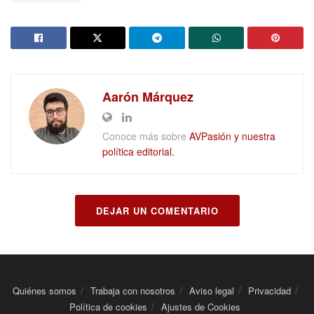
Aarón Márquez
Conoce más sobre
AVPasión y nuestra
política editorial.
DEJAR UN COMENTARIO
Quiénes somos
Trabaja con nosotros
Aviso legal
Privacidad
Política de cookies
Ajustes de Cookies