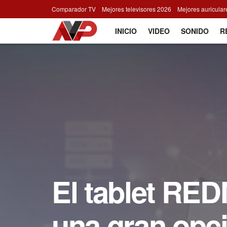
Comparador TV
Mejores televisores 2026
Mejores auricula
INICIO
VIDEO
SONIDO
R
El tablet RED
una gran opc