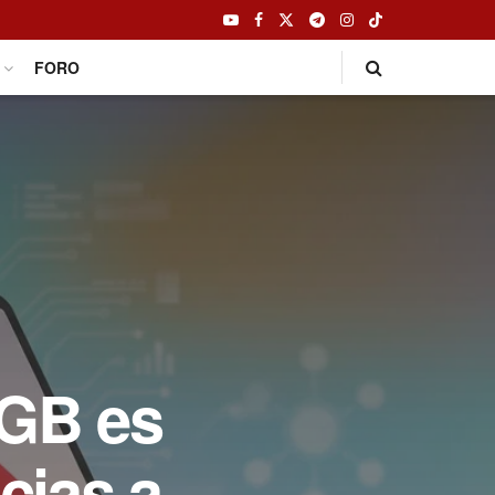
FORO
 GB es
cias a