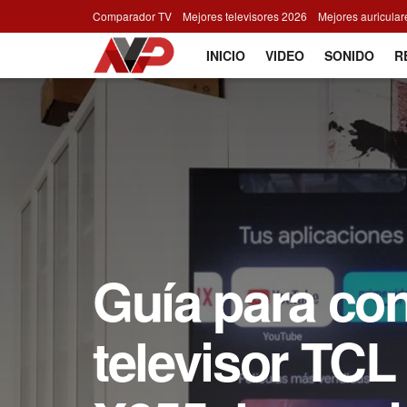
Comparador TV
Mejores televisores 2026
Mejores auricula
INICIO
VIDEO
SONIDO
R
Guía para con
televisor TCL