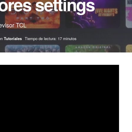
ores settings
levisor TCL
en
Tutoriales
Tiempo de lectura: 17 minutos