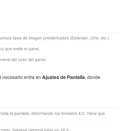
versos tipos de imagen prefabricados (Estándar, Cine, etc.).
uz que emite el panel.
neral del color del panel.
á necesario entra en
Ajustes de Pantalla
, donde
oda la pantalla, deformando los formatos 4:3. Tiene que
rzado. Siempre debería estar en 16:9.