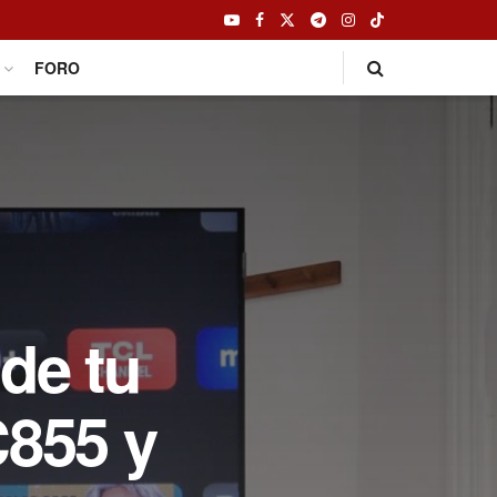
FORO
de tu
C855 y