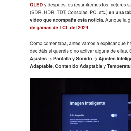
QLED
y después, os resumiremos los mejores se
(SDR, HDR, TDT, Consolas, PC, etc.)
en una tab
vídeo que acompaña esta noticia
. Aunque la g
de gamas de TCL del 2024
.
Como comentaba, antes vamos a explicar qué hace
decidáis si queréis o no activar alguna de ellas
Ajustes -> Pantalla y Sonido -> Ajustes Inteli
Adaptable
,
Contenido Adaptable
y
Temperatur