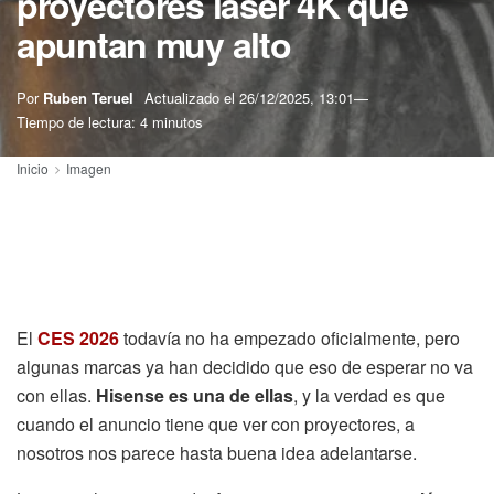
proyectores láser 4K que
apuntan muy alto
Por
Ruben Teruel
Actualizado el
26/12/2025, 13:01
Tiempo de lectura: 4 minutos
Inicio
Imagen
El
CES 2026
todavía no ha empezado oficialmente, pero
algunas marcas ya han decidido que eso de esperar no va
con ellas.
Hisense es una de ellas
, y la verdad es que
cuando el anuncio tiene que ver con proyectores, a
nosotros nos parece hasta buena idea adelantarse.