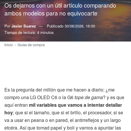
Os dejamos con un útil artículo comparando
ambos modelos para no equivocarte
Por
Javier Suarez
Publicado
30/06/2026, 16:00
Tiempo de lectura: 4 minutos
Inicio
Guías de compra
Es la pregunta del millón que me hacen a diario: ¿me
compro una LG OLED C6 o la G6
tope de gama
? y es que
aquí entran
mil variables que vamos a intentar detallar
hoy
; que si el tamaño, que si el brillo, el procesador, si se
va a usar en peana o en pared, el antirreflejos y un largo
etcéra. Así que tomad papel y boli y vamos a apuntar las