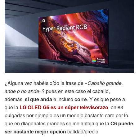
¿Alguna vez habéis oído la frase de «
Caballo grande,
ande o no ande
«? pues en este caso el caballo,
además,
si que anda
e incluso
corre
. Y es que pese a
que la
LG OLED G6 es un
súper televisorazo
, en 83
pulgadas por ejemplo es un modelo bastante caro por lo
que en diagonales grandes se me antoja que la
C6 puede
ser bastante mejor opción
calidad/precio.