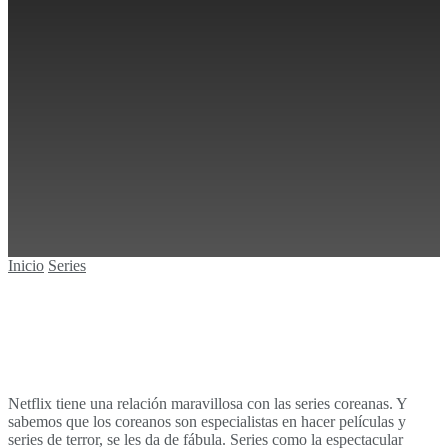
Sin resultados
Ver todos los resultados
Inicio
Series
Netflix tiene una relación maravillosa con las series coreanas. Y
sabemos que los coreanos son especialistas en hacer películas y
series de terror, se les da de fábula. Series como la espectacular