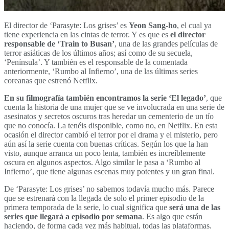
El director de ‘Parasyte: Los grises’ es
Yeon Sang-ho
, el cual ya
tiene experiencia en las cintas de terror. Y es que es
el director
responsable de ‘Train to Busan’
, una de las grandes películas de
terror asiáticas de los últimos años; así como de su secuela,
‘Península’. Y también es el responsable de la comentada
anteriormente, ‘Rumbo al Infierno’, una de las últimas series
coreanas que estrenó Netflix.
En su filmografía también encontramos la serie ‘El legado’
, que
cuenta la historia de una mujer que se ve involucrada en una serie de
asesinatos y secretos oscuros tras heredar un cementerio de un tío
que no conocía. La tenéis disponible, como no, en Netflix. En esta
ocasión el director cambió el terror por el drama y el misterio, pero
aún así la serie cuenta con buenas críticas. Según los que la han
visto, aunque arranca un poco lenta, también es increíblemente
oscura en algunos aspectos. Algo similar le pasa a ‘Rumbo al
Infierno’, que tiene algunas escenas muy potentes y un gran final.
De ‘Parasyte: Los grises’ no sabemos todavía mucho más. Parece
que se estrenará con la llegada de solo el primer episodio de la
primera temporada de la serie, lo cual significa que
será una de las
series que llegará a episodio por semana
. Es algo que están
haciendo, de forma cada vez más habitual, todas las plataformas.