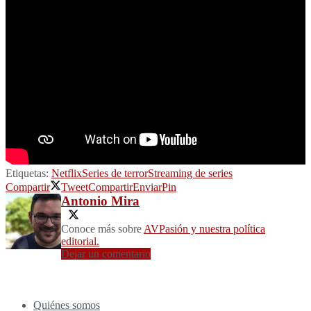
Etiquetas:
Netflix
Series de terror
Streaming de series
Compartir
Tweet
Compartir
Enviar
Pin
Antonio Mira
Conoce más sobre
AVPasión y nuestra política
editorial.
Dejar un comentario
Quiénes somos