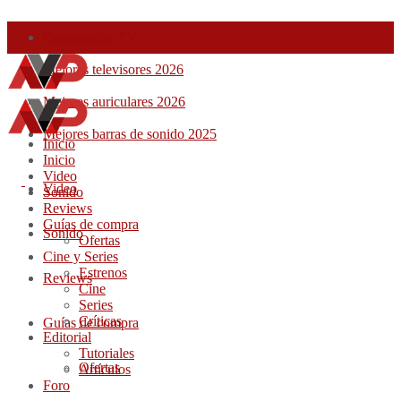
Comparador TV
Mejores televisores 2026
Mejores auriculares 2026
Mejores barras de sonido 2025
Inicio
Inicio
Video
Video
Sonido
Reviews
Guías de compra
Sonido
Ofertas
Cine y Series
Estrenos
Reviews
Cine
Series
Críticas
Guías de compra
Editorial
Tutoriales
Ofertas
Artículos
Foro