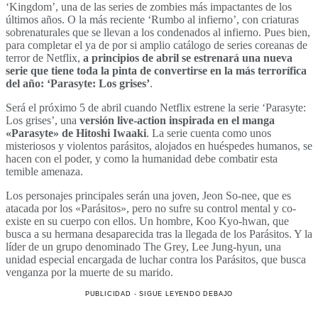
‘Kingdom’, una de las series de zombies más impactantes de los
últimos años. O la más reciente ‘Rumbo al infierno’, con criaturas
sobrenaturales que se llevan a los condenados al infierno. Pues bien,
para completar el ya de por si amplio catálogo de series coreanas de
terror de Netflix,
a principios de abril se estrenará una nueva
serie que tiene toda la pinta de convertirse en la más terrorífica
del año: ‘Parasyte: Los grises’
.
Será el próximo 5 de abril cuando Netflix estrene la serie ‘Parasyte:
Los grises’, una
versión live-action inspirada en el manga
«Parasyte» de Hitoshi Iwaaki
. La serie cuenta como unos
misteriosos y violentos parásitos, alojados en huéspedes humanos, se
hacen con el poder, y como la humanidad debe combatir esta
temible amenaza.
Los personajes principales serán una joven, Jeon So-nee, que es
atacada por los «Parásitos», pero no sufre su control mental y co-
existe en su cuerpo con ellos. Un hombre, Koo Kyo-hwan, que
busca a su hermana desaparecida tras la llegada de los Parásitos. Y la
líder de un grupo denominado The Grey, Lee Jung-hyun, una
unidad especial encargada de luchar contra los Parásitos, que busca
venganza por la muerte de su marido.