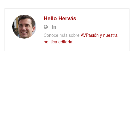
Helio Hervás
Conoce más sobre
AVPasión y nuestra
política editorial.
DEJAR UN COMENTARIO
Quiénes somos
Trabaja con nosotros
Aviso legal
Privacidad
Política de cookies
Ajustes de Cookies
Películas en Blu-ray y UHD 4K en
mubis