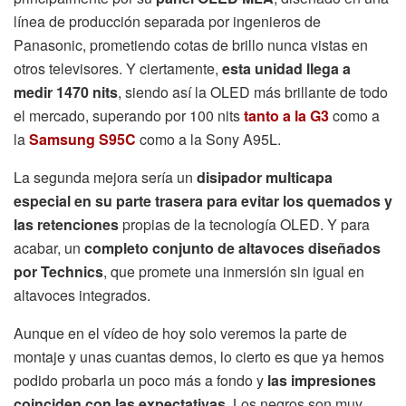
línea de producción separada por ingenieros de
Panasonic, prometiendo cotas de brillo nunca vistas en
otros televisores. Y ciertamente,
esta unidad llega a
medir 1470 nits
, siendo así la OLED más brillante de todo
el mercado, superando por 100 nits
tanto a la G3
como a
la
Samsung S95C
como a la Sony A95L.
La segunda mejora sería un
disipador multicapa
especial en su parte trasera para evitar los quemados y
las retenciones
propias de la tecnología OLED. Y para
acabar, un
completo conjunto de altavoces diseñados
por Technics
, que promete una inmersión sin igual en
altavoces integrados.
Aunque en el vídeo de hoy solo veremos la parte de
montaje y unas cuantas demos, lo cierto es que ya hemos
podido probarla un poco más a fondo y
las impresiones
coinciden con las expectativas
. Los negros son muy