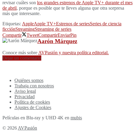
revisar cuáles son
los grandes estrenos de Apple TV+ durante el mes
de abril
, porque es posible que te lleves alguna que otra sorpresa
más que interesante.
Etiquetas:
Apple
Apple TV+
Estrenos de series
Series de ciencia
ficción
Streaming
Streaming de series
Compartir
Tweet
Compartir
Enviar
Pin
Aarón Márquez
Conoce más sobre
AVPasión y nuestra política editorial.
Dejar un comentario
Quiénes somos
Trabaja con nosotros
Aviso legal
Privacidad
Política de cookies
Ajustes de Cookies
Películas en Blu-ray y UHD 4K en
mubis
© 2026
AVPasión