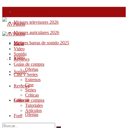
Comparador TV
Mejores televisores 2026
Mejores auriculares 2026
Mejores barras de sonido 2025
Inicio
Inicio
Video
Sonido
Video
Reviews
Guías de compra
Ofertas
Sonido
Cine y Series
Estrenos
Cine
Reviews
Series
Críticas
Guías de compra
Editorial
Tutoriales
Artículos
Ofertas
Foro