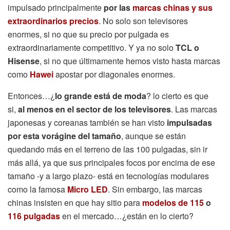
impulsado principalmente
por las
marcas chinas y sus
extraordinarios precios
. No solo son televisores
enormes, si no que su precio por pulgada es
extraordinariamente competitivo. Y ya no solo
TCL o
Hisense
, si no que últimamente hemos visto hasta marcas
como
Hawei
apostar por diagonales enormes.
Entonces…¿
lo grande está de moda
? lo cierto es que
si,
al menos en el sector de los televisores
. Las marcas
japonesas y coreanas también se han visto
impulsadas
por esta vorágine del tamaño
, aunque se están
quedando más en el terreno de las 100 pulgadas, sin ir
más allá, ya que sus principales focos por encima de ese
tamaño -y a largo plazo- está en tecnologías modulares
como la famosa
Micro LED
. Sin embargo, las marcas
chinas insisten en que hay sitio para
modelos de 115
o
116 pulgadas
en el mercado…¿están en lo cierto?