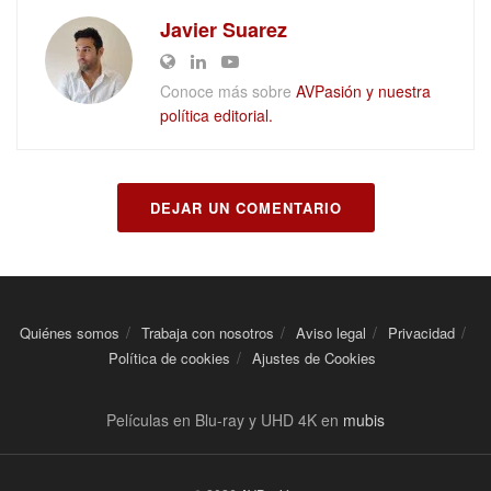
Javier Suarez
Conoce más sobre
AVPasión y nuestra
política editorial.
DEJAR UN COMENTARIO
Quiénes somos
Trabaja con nosotros
Aviso legal
Privacidad
Política de cookies
Ajustes de Cookies
Películas en Blu-ray y UHD 4K en
mubis