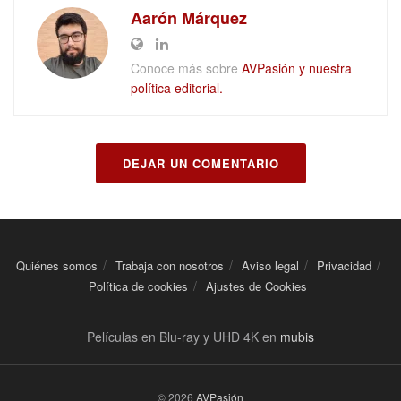
Aarón Márquez
Conoce más sobre
AVPasión y nuestra
política editorial.
DEJAR UN COMENTARIO
Quiénes somos
Trabaja con nosotros
Aviso legal
Privacidad
Política de cookies
Ajustes de Cookies
Películas en Blu-ray y UHD 4K en
mubis
© 2026
AVPasión