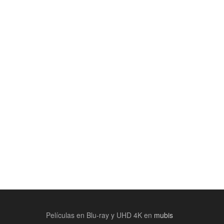
Películas en Blu-ray y UHD 4K en
mubis