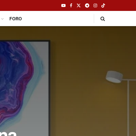
FORO
una