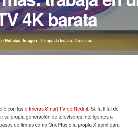
TV 4K barata
en
Noticias
,
Imagen
Tiempo de lectura: 2 minutos
ndió con las
primeras Smart TV de Redmi
. Sí, la filial de
ar su propia generación de televisores inteligentes a
os pasos de firmas como OnePlus o la propia Xiaomi para