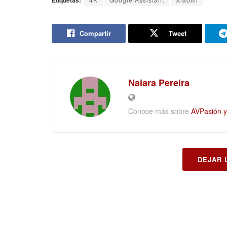
Etiquetas:
Compartir
Tweet
Naiara Pereira
Conoce más sobre
AVPasión y 
DEJAR 