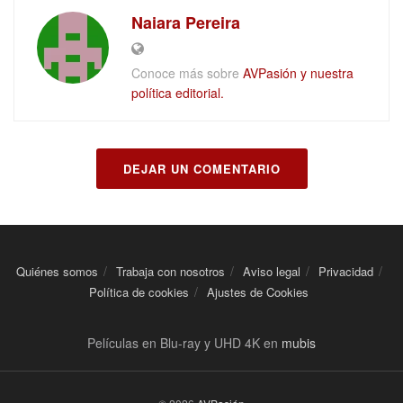
Naiara Pereira
Conoce más sobre
AVPasión y nuestra
política editorial.
DEJAR UN COMENTARIO
Quiénes somos
Trabaja con nosotros
Aviso legal
Privacidad
Política de cookies
Ajustes de Cookies
Películas en Blu-ray y UHD 4K en
mubis