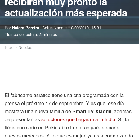
recibirán muy pronto la
actualización más esperada
Por
Naiara Pereira
Actualizado el
10/09/2019, 15:31
Tiempo de lectura: 2 minutos
Inicio
Noticias
El fabricante asiático tiene una cita programada con la
prensa el próximo 17 de septiembre. Y es que, ese día
mostrará una nueva familia de S
mart TV Xiaomi
, además
de presentar las
soluciones que llegarán a la India
. Sí, la
firma con sede en Pekín abre fronteras para atacar a
nuevos mercados. Y, lo que es mejor, ya está comenzando