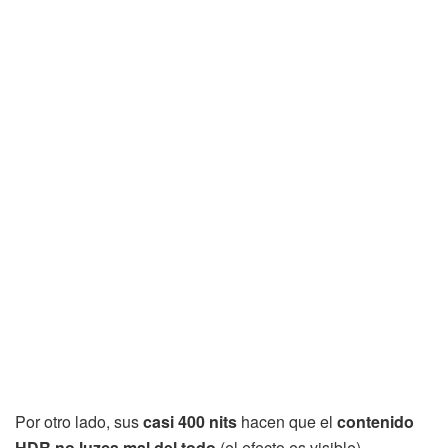
Por otro lado, sus
casi 400 nits
hacen que el
contenido
HDR no luzca mal del todo
(el efecto es visible),