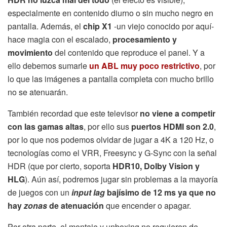
especialmente en contenido diurno o sin mucho negro en
pantalla. Además, el
chip X1
-un viejo conocido por aquí-
hace magia con el escalado,
procesamiento y
movimiento
del contenido que reproduce el panel. Y a
ello debemos sumarle
un ABL muy poco restrictivo
, por
lo que las imágenes a pantalla completa con mucho brillo
no se atenuarán.
También recordad que este televisor
no viene a competir
con las gamas altas
, por ello sus
puertos HDMI son 2.0
,
por lo que nos podemos olvidar de jugar a 4K a 120 Hz, o
tecnologías como el VRR, Freesync y G-Sync con la señal
HDR (que por cierto, soporta
HDR10, Dolby Vision y
HLG
). Aún así, podremos jugar sin problemas a la mayoría
de juegos con un
input lag
bajísimo de 12 ms ya que no
hay
zonas
de atenuación
que encender o apagar.
Por otra parte, el montaje y unboxing no requieren de