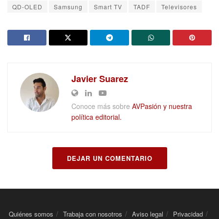
QD-OLED
Samsung
Smart TV
TADF
Televisores
Javier Suarez
Conoce más sobre
AVPasión y nuestra
política editorial.
DEJAR UN COMENTARIO
Quiénes somos
Trabaja con nosotros
Aviso legal
Privacidad