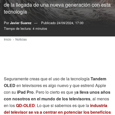
de la llegada de una nueva generación con esta
tecnología
Por
Javier Suarez
Publicado
24/09/2024, 17:00
Tiempo de lectura: 4 minutos
Inicio
Noticias
Seguramente creas que el uso de la tecnología
Tandem
OLED
en televisores es algo nuevo y que estrenó Apple
con su
iPad Pro
. Pero lo cierto es que y
a lleva unos años
con nosotros en el mundo de los televisores
, al menos
en los
QD-OLED
. Lo que si sabemos es que la
industria
del televisor se va a centrar en potenciar los beneficios