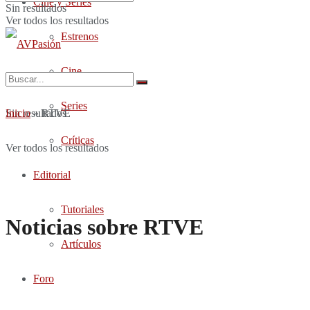
Cine y Series
Sin resultados
Ver todos los resultados
Estrenos
Cine
Series
Sin resultados
Inicio
»
RTVE
Críticas
Ver todos los resultados
Editorial
Tutoriales
Noticias sobre RTVE
Artículos
Foro