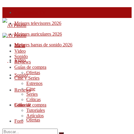
Comparador TV
Mejores televisores 2026
Mejores auriculares 2026
Mejores barras de sonido 2026
Inicio
Inicio
Video
Sonido
Video
Reviews
Guías de compra
Ofertas
Sonido
Cine y Series
Estrenos
Cine
Reviews
Series
Críticas
Guías de compra
Editorial
Tutoriales
Artículos
Ofertas
Foro