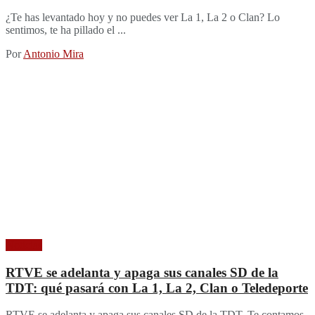
¿Te has levantado hoy y no puedes ver La 1, La 2 o Clan? Lo
sentimos, te ha pillado el ...
Por
Antonio Mira
Noticias
RTVE se adelanta y apaga sus canales SD de la
TDT: qué pasará con La 1, La 2, Clan o Teledeporte
RTVE se adelanta y apaga sus canales SD de la TDT. Te contamos