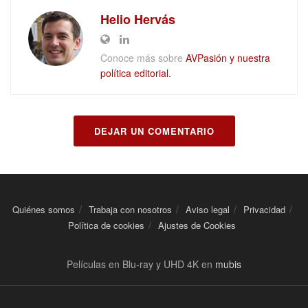
Helio Hervás
Conoce más sobre
AVPasión y nuestra
política editorial.
DEJAR UN COMENTARIO
Quiénes somos
Trabaja con nosotros
Aviso legal
Privacidad
Política de cookies
Ajustes de Cookies
Películas en Blu-ray y UHD 4K en
mubis