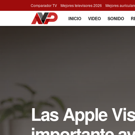
Comparador TV
Mejores televisores 2026
Mejores auricula
INICIO
VIDEO
SONIDO
R
Las Apple Vis
importante av