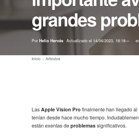
grandes pro
Por
Helio Hervás
Actualizado el
14/06/2023, 18:18
e
Inicio
Artículos
Las
Apple Vision Pro
finalmente han llegado al
tenían desde hace mucho tiempo. Indudablemente
están exentas de
problemas
significativos.