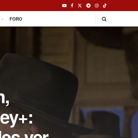
FORO
n,
ney+:
des ver