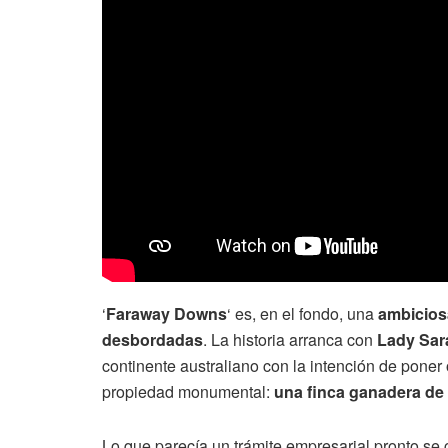
‘
Faraway Downs
‘ es, en el fondo, una
ambicios
desbordadas
. La historia arranca con
Lady Sar
continente australiano con la intención de pone
propiedad monumental:
una finca ganadera de u
Lo que parecía un trámite empresarial pronto se c