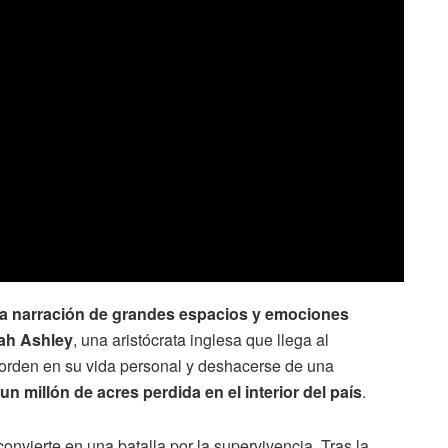
a narración de grandes espacios y emociones
ah Ashley
, una aristócrata inglesa que llega al
r orden en su vida personal y deshacerse de una
n millón de acres perdida en el interior del país
.
onvierte en una batalla por la supervivencia. Tras la