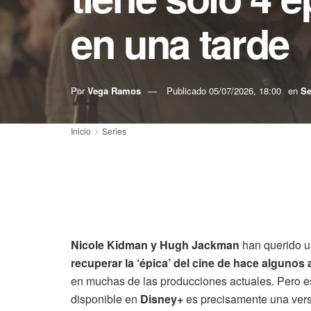
en una tarde
Por
Vega Ramos
Publicado
05/07/2026, 18:00
en
Se
Inicio
Series
Nicole Kidman y Hugh Jackman
han querido u
recuperar la ‘épica’ del cine de hace algunos
en muchas de las producciones actuales. Pero e
disponible en
Disney+
es precisamente una versi