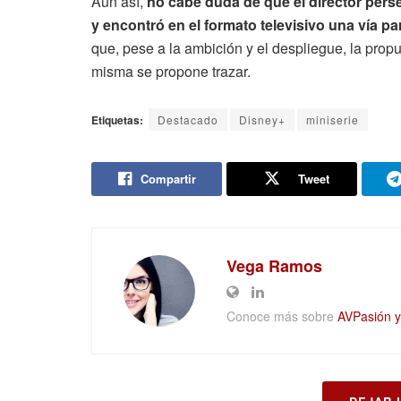
Aun así,
no cabe duda de que el director pers
y encontró en el formato televisivo una vía p
que, pese a la ambición y el despliegue, la propu
misma se propone trazar.
Etiquetas:
Destacado
Disney+
miniserie
Compartir
Tweet
Vega Ramos
Conoce más sobre
AVPasión y 