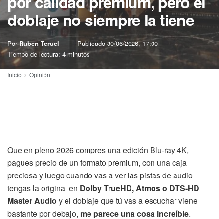
por calidad premium, pero el
doblaje no siempre la tiene
Por
Ruben Teruel
Publicado
30/06/2026, 17:00
Tiempo de lectura: 4 minutos
Inicio
Opinión
Que en pleno 2026 compres una edición Blu-ray 4K,
pagues precio de un formato premium, con una caja
preciosa y luego cuando vas a ver las pistas de audio
tengas la original en
Dolby TrueHD, Atmos o DTS-HD
Master Audio
y el doblaje que tú vas a escuchar viene
bastante por debajo,
me parece una cosa increíble
.