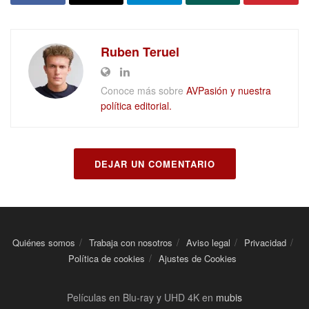
Ruben Teruel
Conoce más sobre
AVPasión y nuestra
política editorial.
DEJAR UN COMENTARIO
Quiénes somos
Trabaja con nosotros
Aviso legal
Privacidad
Política de cookies
Ajustes de Cookies
Películas en Blu-ray y UHD 4K en
mubis