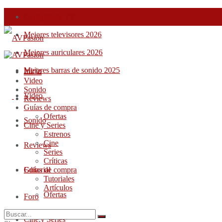
Comparador TV
Mejores televisores 2026
Mejores auriculares 2026
Mejores barras de sonido 2025
Inicio
Inicio
Video
Sonido
Video
Reviews
Guías de compra
Ofertas
Sonido
Cine y Series
Estrenos
Cine
Reviews
Series
Críticas
Guías de compra
Editorial
Tutoriales
Artículos
Ofertas
Foro
Cine y Series