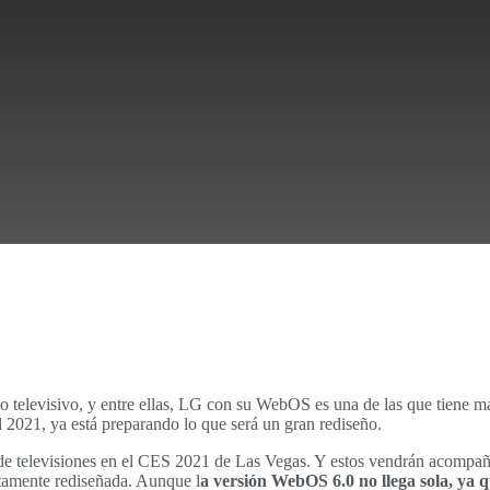
do televisivo, y entre ellas, LG con su WebOS es una de las que tiene 
 2021, ya está preparando lo que será un gran rediseño.
a de televisiones en el CES 2021 de Las Vegas. Y estos vendrán acomp
etamente rediseñada. Aunque l
a versión WebOS 6.0 no llega sola, ya