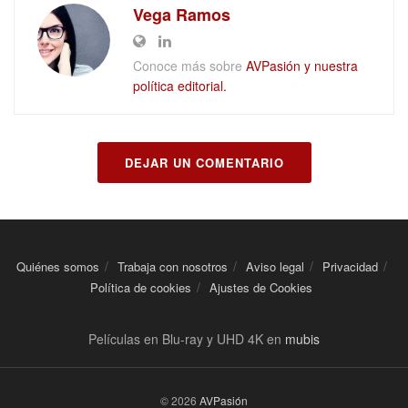
Vega Ramos
Conoce más sobre
AVPasión y nuestra
política editorial.
DEJAR UN COMENTARIO
Quiénes somos
Trabaja con nosotros
Aviso legal
Privacidad
Política de cookies
Ajustes de Cookies
Películas en Blu-ray y UHD 4K en
mubis
© 2026
AVPasión