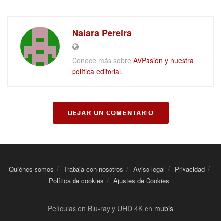
Naiara Pereira
Conoce más sobre
AVPasión y nuestra
política editorial.
DEJAR UN COMENTARIO
Quiénes somos
Trabaja con nosotros
Aviso legal
Privacidad
Política de cookies
Ajustes de Cookies
Películas en Blu-ray y UHD 4K en
mubis