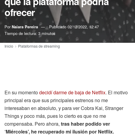
que la plataforma podría
ofrecer
Por
Naiara Pereira
Publicado
02/12/2022, 12:47
Tiempo de lectura: 3 minutos
Inicio
Plataformas de streaming
En su momento
decidí darme de baja de Netflix
. El motivo
principal era que sus principales estrenos no me
interesaban en absoluto, y para ver Cobra Kai, Stranger
Things y poco más, pues lo cierto es que no me
compensaba. Pero ahora,
tras haber podido ver
‘Miércoles’, he recuperado mi ilusión por Netflix.