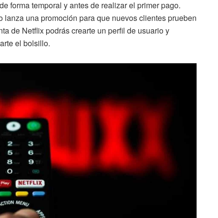
e forma temporal y antes de realizar el primer pago.
nto lanza una promoción para que nuevos clientes prueben
ta de Netflix podrás crearte un perfil de usuario y
rte el bolsillo.