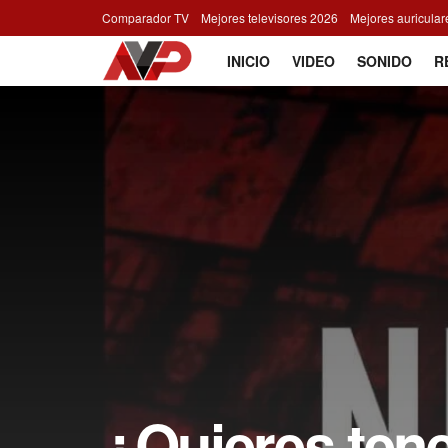
Comparador TV
Mejores televisores 2026
Mejores auricula
INICIO
VIDEO
SONIDO
R
¿Quieres tene