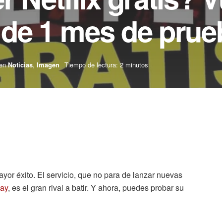
 de 1 mes de prue
en
Noticias
,
Imagen
Tiempo de lectura: 2 minutos
yor éxito. El servicio, que no para de lanzar nuevas
lay
, es el gran rival a batir. Y ahora, puedes probar su