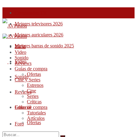
Comparador TV
Mejores televisores 2026
Mejores auriculares 2026
Mejores barras de sonido 2025
Inicio
Inicio
Video
Sonido
Video
Reviews
Guías de compra
Ofertas
Sonido
Cine y Series
Estrenos
Cine
Reviews
Series
Críticas
Guías de compra
Editorial
Tutoriales
Artículos
Ofertas
Foro