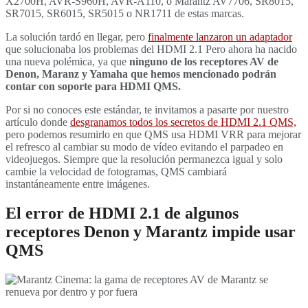
X2700H, AVR-S960H, AVR-A110, o Marantz AV7706, SR8015,
SR7015, SR6015, SR5015 o NR1711 de estas marcas.
La solución tardó en llegar, pero
finalmente lanzaron un adaptador
que solucionaba los problemas del HDMI 2.1 Pero ahora ha nacido
una nueva polémica, ya que
ninguno de los receptores AV de
Denon, Maranz y Yamaha que hemos mencionado podrán
contar con soporte para HDMI QMS.
Por si no conoces este estándar, te invitamos a pasarte por nuestro
artículo donde
desgranamos todos los secretos de HDMI 2.1 QMS,
pero podemos resumirlo en que QMS usa HDMI VRR para mejorar
el refresco al cambiar su modo de vídeo evitando el parpadeo en
videojuegos. Siempre que la resolución permanezca igual y solo
cambie la velocidad de fotogramas, QMS cambiará
instantáneamente entre imágenes.
El error de HDMI 2.1 de algunos
receptores Denon y Marantz impide usar
QMS