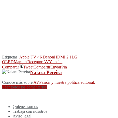
Etiquetas:
Apple TV 4K
Denon
HDMI 2.1
LG
OLED
Marantz
Receptor AV
Yamaha
Compartir
Tweet
Compartir
Enviar
Pin
Naiara Pereira
Conoce más sobre
AVPasión y nuestra política editorial.
Leer todos los comentarios
Quiénes somos
Trabaja con nosotros
Aviso legal