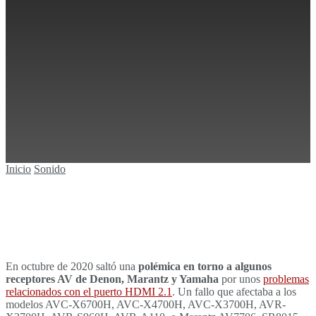
Sin resultados
Ver todos los resultados
Inicio
Sonido
En octubre de 2020 saltó una
polémica en torno a algunos
receptores AV de Denon, Marantz y Yamaha
por unos
problemas
relacionados con el puerto HDMI 2.1
. Un fallo que afectaba a los
modelos AVC-X6700H, AVC-X4700H, AVC-X3700H, AVR-