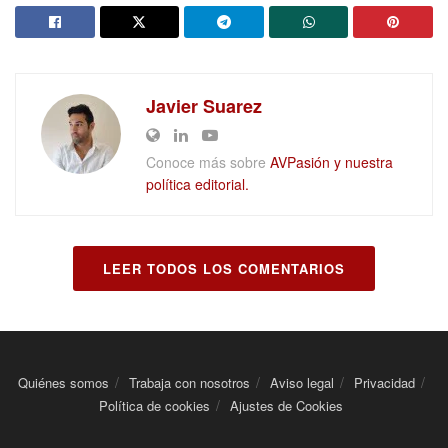
Javier Suarez
Conoce más sobre
AVPasión y nuestra
política editorial.
LEER TODOS LOS COMENTARIOS
Quiénes somos
Trabaja con nosotros
Aviso legal
Privacidad
Política de cookies
Ajustes de Cookies