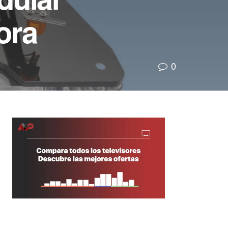
ora
0