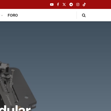
FORO
dular