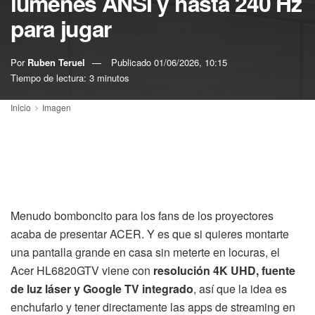
lúmenes ANSI y hasta 240 Hz
para jugar
Por
Ruben Teruel
Publicado
01/06/2026, 10:15
Tiempo de lectura: 3 minutos
Inicio
Imagen
Menudo bomboncito para los fans de los proyectores
acaba de presentar ACER. Y es que si quieres montarte
una pantalla grande en casa sin meterte en locuras, el
Acer HL6820GTV viene con
resolución 4K UHD, fuente
de luz láser y Google TV integrado
, así que la idea es
enchufarlo y tener directamente las apps de streaming en