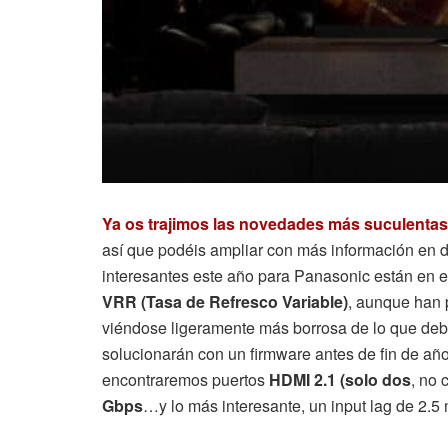
Ya os trajimos las novedades más suculentas
así que podéis ampliar con más información en 
interesantes este año para Panasonic están en 
VRR (Tasa de Refresco Variable)
, aunque han 
viéndose ligeramente más borrosa de lo que debe
solucionarán con un firmware antes de fin de año
encontraremos puertos
HDMI 2.1 (solo dos
, no 
Gbps
…y lo más interesante, un input lag de 2.