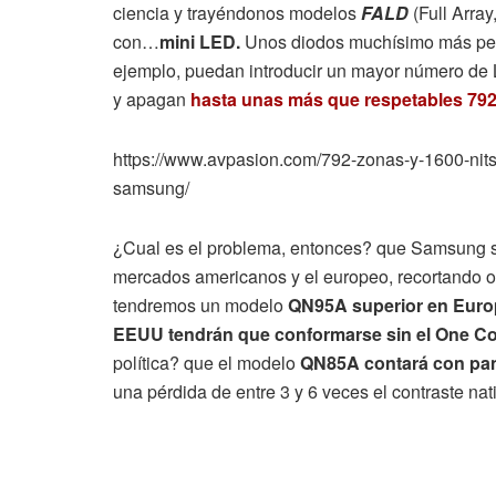
ciencia y trayéndonos modelos
FALD
(Full Arra
con…
mini LED.
Unos diodos muchísimo más pequ
ejemplo, puedan introducir un mayor número de
y apagan
hasta unas más que respetables 79
https://www.avpasion.com/792-zonas-y-1600-nits-
samsung/
¿Cual es el problema, entonces? que Samsung sig
mercados americanos y el europeo, recortando o 
tendremos un modelo
QN95A superior en Europ
EEUU tendrán que conformarse sin el One Co
política? que el modelo
QN85A contará con pane
una pérdida de entre 3 y 6 veces el contraste nat