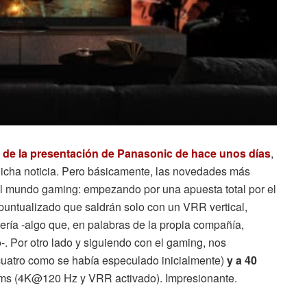
 de la presentación de Panasonic de hace unos días
,
dicha noticia. Pero básicamente, las novedades más
el mundo gaming: empezando por una apuesta total por el
puntualizado que saldrán solo con un VRR vertical,
ría -algo que, en palabras de la propia compañía,
-. Por otro lado y siguiendo con el gaming, nos
cuatro como se había especulado inicialmente)
y a 40
5 ms (4K@120 Hz y VRR activado). Impresionante.