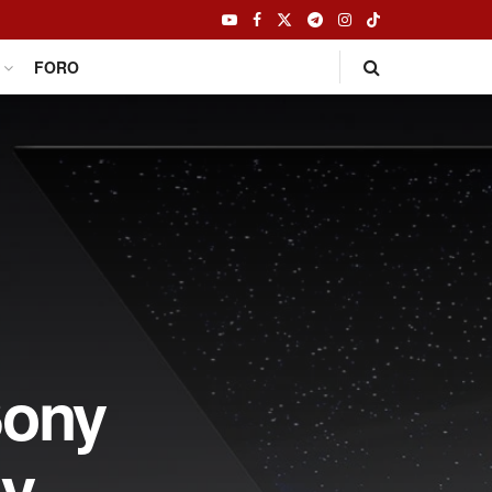
FORO
Sony
 y