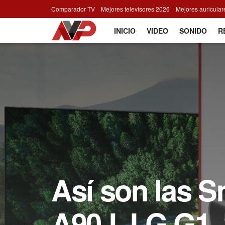
Comparador TV
Mejores televisores 2026
Mejores auricula
INICIO
VIDEO
SONIDO
R
Así son las S
A90J, LG G1