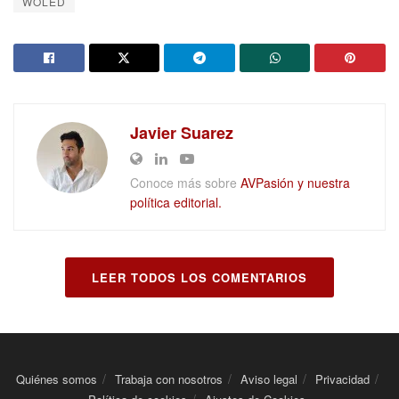
WOLED
Javier Suarez
Conoce más sobre
AVPasión y nuestra
política editorial.
LEER TODOS LOS COMENTARIOS
Quiénes somos
Trabaja con nosotros
Aviso legal
Privacidad