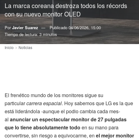
La marca coreana destroza todos los récords
con su nuevo monitor OLED
Por
Javier Suarez
Publicado
04/06/2026, 15:00
Tiempo de lectura: 3 minutos
Inicio
Noticias
El frenético mundo de los monitores sigue su
particular
carrera espacial
. Hoy sabemos que LG es la que
está liderándola -aunque el podio cambia cada mes-
al
anunciar un espectacular monitor de 27 pulgadas
que lo tiene absolutamente todo
en su mano para
convertirse, sin riesgo a equivocarme, en
el mejor monitor