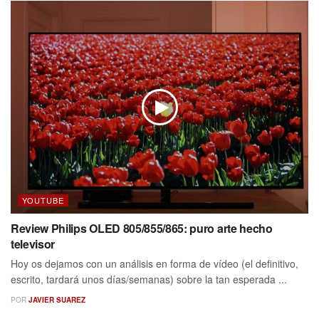
YOUTUBE
Review Philips OLED 805/855/865: puro arte hecho
televisor
Hoy os dejamos con un análisis en forma de vídeo (el definitivo,
escrito, tardará unos días/semanas) sobre la tan esperada ...
POR
JAVIER SUAREZ