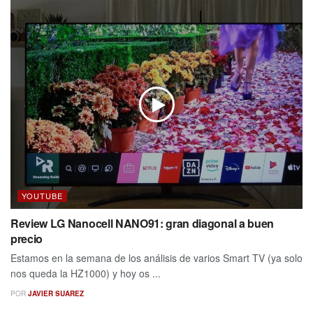
YOUTUBE
Review LG Nanocell NANO91: gran diagonal a buen
precio
Estamos en la semana de los análisis de varios Smart TV (ya solo
nos queda la HZ1000) y hoy os ...
POR
JAVIER SUAREZ